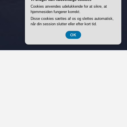
Cookies anvendes udelukkende for at sikre, at
hjemmesiden fungerer korrekt.
Disse cookies sættes af os og slettes automatisk,
når din session slutter eller efter kort tid.
OK
Forestil dig at snøre vandrestøvlerne, kaste rygsækken
over skulderen og begive dig ud på eventyr gennem
solbeskinnede vinmarker, duftende olivenlunde og små,
bakkede landsbyer. Men denne gang handler det ikke kun