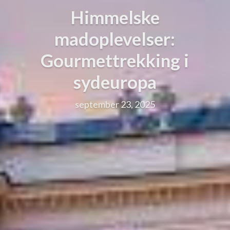
Himmelske
madoplevelser:
Gourmettrekking i
sydeuropa
september 23, 2025