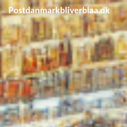
Postdanmarkbliverblaa.dk