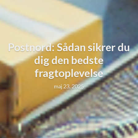
Postnord: Sådan sikrer du
dig den bedste
fragtoplevelse
maj 23, 2025