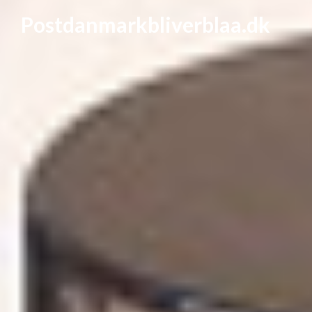
Postdanmarkbliverblaa.dk